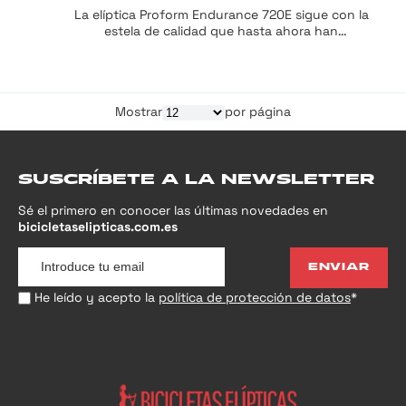
La elíptica Proform Endurance 720E sigue con la
estela de calidad que hasta ahora han
proporcionado los productos de esta conocida
marca de máquinas de gimnasio. A simple vista se
pueden apreciar los buenos acabados y la calidad
de los materiales utilizados para fabricarla, pero sus
Mostrar
por página
aspectos positivos no quedan ahí. A través de esta
reseña sobre la ProForm Endurance 720E, quiero
compartir contigo no solo las características
técnicas de esta elíptica, sino también cómo puede
encajar en tu viaje hacia un estilo de vida más
SUSCRÍBETE A LA NEWSLETTER
saludable y activo, reflejando mi compromiso con un
Sé el primero en conocer las últimas novedades en
fitness integral y accesible para todos.
bicicletaselipticas.com.es
ENVIAR
He leído y acepto la
política de protección de datos
*