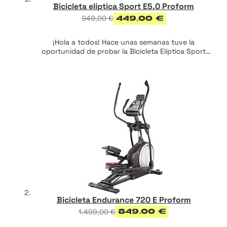
Bicicleta elíptica Sport E5.0 Proform
949,00 €
449,00 €
¡Hola a todos! Hace unas semanas tuve la
oportunidad de probar la Bicicleta Elíptica Sport
E5.0, un producto que tenía muchas ganas de
conocer. En su día supuso una de las grandes
promesas de las elípticas, gracias a su capacidad de
adaptación a deportistas de todos los niveles y su
ergonomía. Os vengo a contar como ha sido mi
experiencia con esta bicicleta para que puedas
tomar una decisión informada sobre si este equipo
es adecuado para tí.
Bicicleta Endurance 720 E Proform
1.499,00 €
849,00 €