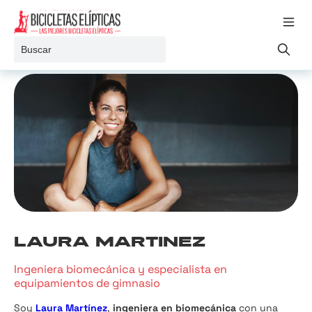
Ir al contenido
Toggle 
Buscar
LAURA MARTINEZ
Ingeniera biomecánica y especialista en
equipamientos de gimnasio
Soy
Laura Martínez
,
ingeniera en biomecánica
con una